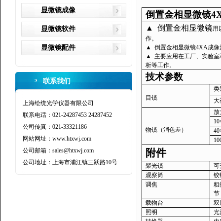
显微镜成像
倒置
金相显微镜
4
▲
倒置
金相显微镜
显微镜软件
用
作。
显微镜配件
▲
倒置
金相显微镜
4XA
成像
▲
主要应用在工厂、实验室
析等工作。
技术参数
联系我们
类
目镜
大
上海绘统光学仪器有限公司
放
联系电话：021-24287453 24287452
10
公司传真：021-33321186
物镜（消色差）
40
网站网址：www.htxwj.com
10
公司邮箱：sales@htxwj.com
附件
公司地址：上海市浦江镇三跃路10号
聚光镜
可
观察筒
铰
调焦
粗
节
载物台
双
照明
光