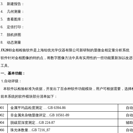
3.
新建报告：
4.
几何测量：
5.
查看图库：
6.
定倍打印：
7.
脱机拼图
8.
动态测量
JX2011
金相检验软件是上海绘统光学仪器有限公司新研制的显微金相定量分析系统
软件针对金相图像的特的点，将数字图像方法中具有实用性的一些功能重新加以改进
工具。
一、基本功能：
⒈
自动评级：
本软件以检验标准为依据，开发出了百余种软件功能模块，用户可根据需要，选择
前本系统的软件模块部分清单如下：
001
金属平均晶粒度测定
… GB 6394-86
自动
002
非金属夹杂物显微评定
…GB 10561-89
自动
004
脱碳层深度测定
…GB 224-87
辅助
066
珠光体数量
…GB 7216_87
自动