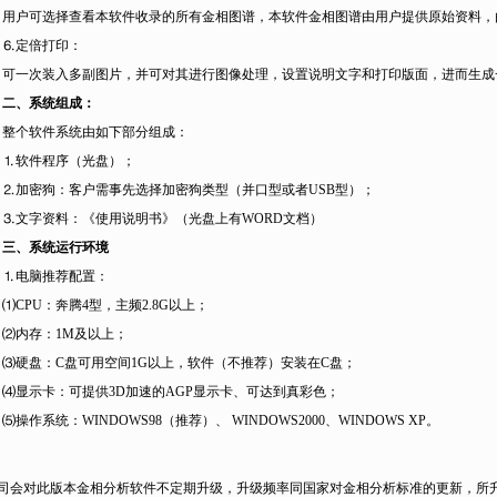
用户可选择查看本软件收录的所有金相图谱，本软件金相图谱由用户提供原始资料，
⒍
定倍打印：
可一次装入多副图片，并可对其进行图像处理，设置说明文字和打印版面，进而生成
二、系统组成：
整个软件系统由如下部分组成：
⒈
软件程序（光盘）；
⒉
加密狗：客户需事先选择加密狗类型（并口型或者
USB
型）；
⒊
文字资料：《使用说明书》（光盘上有
WORD
文档）
三、系统运行环境
⒈
电脑推荐配置：
⑴CPU
：奔腾
4
型，主频
2.8G
以上；
⑵
内存：
1M
及以上；
⑶
硬盘：
C
盘可用空间
1G
以上，软件（不推荐）安装在
C
盘；
⑷
显示卡：可提供
3D
加速的
AGP
显示卡、可达到真彩色；
⑸
操作系统：
WINDOWS98
（推荐）、
WINDOWS2000
、
WINDOWS XP
。
司会对此版本金相分析软件不定期升级，升级频率同国家对金相分析标准的更新，所