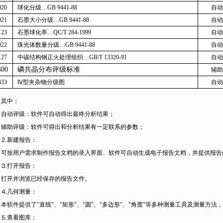
020
球化分级
…GB 9441-88
自动
021
石墨大小分级
…GB 9441-88
自动
123
石墨球化率
…QC/T 284-1999
自动
022
珠光体数量分级
…GB 9441-88
自动
127
中碳结构钢正火处理组织
…GB/T 13320-91
自动
400
磷共晶分布评级标准
辅助
433
Ⅳ型夹杂物分级图
自动
其中：
自动评级：软件可自动得出最终分析结果；
辅助评级：软件可得出和分析结果有一定联系的参数；
⒉
新建报告：
可按用户需求制作报告文档的录入界面、软件可自动生成电子报告文档，并提供报告
⒊
打开报告：
打开并浏览已经保存的报告文件。
⒋
几何测量：
本软件提供了
"
直线
"
、
"
矩形
"
、
"
圆
"
、
"
多边形
"
、
"
角度
"
等多种测量工具及测量方法，
⒌
查看图库：