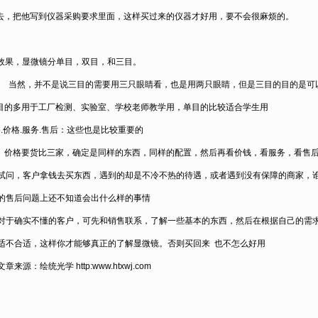
去，把他写到仪器采购要求里面，这样买过来的仪器才好用，要不会很麻烦的。
效果，显微镜分单目，双目，和三目。
当然，并不是说三目的需要用三只眼睛看，也是用两只眼睛，但是三目的目的是可
目的多用于工厂检测、实验室、学校老师教学用，单目的比较适合学生用
.
价格
.
服务
.
售后：这些也是比较重要的
价格要货比三家，确定是同样的东西，同样的配置，然后再看价钱，看服务，看售
试问，客户拿钱去买东西，遇到的却是不冷不热的待遇，或者遇到没有保障的商家，
的售后问题上还不知道会出什么样的事情
对于确实不懂的客户，可先和销售联系，了解一些基本的东西，然后在根据自己的需
适不合适，这样你才能够真正的了解显微镜。否则买回来
也不怎么好用
文章来源：绘统光学
http:www.htxwj.com