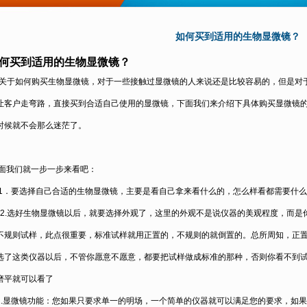
如何买到适用的生物显微镜？
何买到适用的生物显微镜？
关于如何购买
生物
显微镜
，对于一些接触过显微镜的人来说还是比较容易的，但是对
让客户走弯路，直接买到合适自己使用的显微镜，下面我们来介绍下具体购买显微镜
时候就不会那么迷茫了。
面我们就一步一步来看吧：
1
．要选择自己合适的
生物
显微镜
，主要是看自己拿来看什么的，怎么样看都需要什么
2.
选好
生物
显微镜
以后，就要选择外观了，这里的外观不是说仪器的美观程度，而是
不规则试样，此点很重要，标准试样就用正置的，不规则的就倒置的。总所周知，正
选了这类仪器以后，不管你愿意不愿意，都要把试样做成标准的那种，否则你看不到
磨平就可以看了
.
显微镜功能：您如果只要求单一的明场，一个简单的仪器就可以满足您的要求，如果