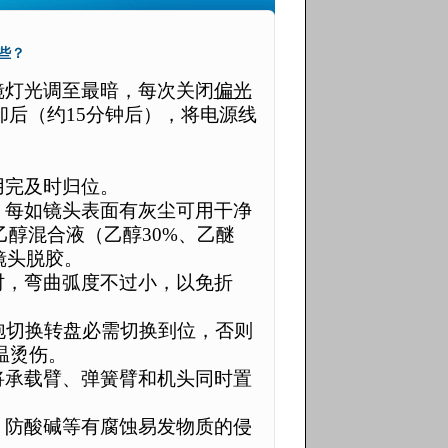
些？
镜灯光调至最暗，每次关闭
偏光
却后（约
15
分钟后），将电源线
用完及时归位。
，每如镜头表面有灰尘可用干净
乙醇混合液（乙醇
30
%
、乙醚
镜头脱胶。
时，弯曲弧度不过小，以免折
泡切换转盘必需切换到位，否则
温烫伤。
将承载臂、弹簧臂和机头同时置
、防酸碱等有腐蚀易发物质的侵