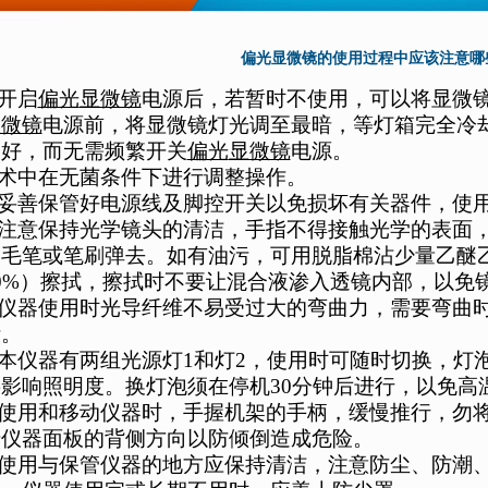
偏光显微镜的使用过程中应该注意哪
开启
偏光
显微镜
电源后，若暂时不使用，可以将显微
显微镜
电源前，将显微镜灯光调至最暗，等灯箱完全冷
卷好，而无需频繁开关
偏光
显微镜
电源。
术中在无菌条件下进行调整操作。
妥善保管好电源线及脚控开关以免损坏有关器件，使
注意保持光学镜头的清洁，手指不得接触光学的表面
的毛笔或笔刷弹去。如有油污，可用脱脂棉沾少量乙醚
0%
）擦拭，擦拭时不要让混合液渗入透镜内部，以免
仪器使用时光导纤维不易受过大的弯曲力，需要弯曲
断。
本仪器有两组光源灯
1
和灯
2
，使用时可随时切换，灯
将影响照明度。换灯泡须在停机
30
分钟后进行，以免高
使用和移动仪器时，手握机架的手柄，缓慢推行，勿
于仪器面板的背侧方向以防倾倒造成危险。
使用与保管仪器的地方应保持清洁，注意防尘、防潮