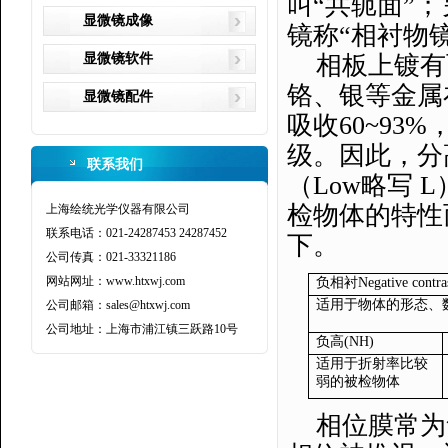
叫“共轭面”
显微镜成像
镜称“相衬物
显微镜软件
相板上镀有
铬、银等金属
显微镜配件
吸收
60~93%
级。因此，分
联系我们
（
Low
略写
L
检物体的特性
上海绘统光学仪器有限公司
联系电话：021-24287453 24287452
下。
公司传真：021-33321186
网站网址：www.htxwj.com
负相衬
Negative contra
适用于物体的形态、
公司邮箱：sales@htxwj.com
公司地址：上海市浦江镇三跃路10号
负高
(NH)
适用于折射率比较
弱的被检物体
相位膜常为